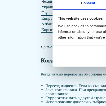
Чехия
Да
Consent
Украина
Да
Грузия
Да
Кипр / Северный Кипр
Да
This website uses cookies
Албания
Да
We use cookies to personalis
Киргизстан / Казахстан (для UK)
Да
information about your use of
other information that you’ve
Примечание: ПГД — преимплантацио
Когда нужно перевози
Когда нужно перевозить эмбрионы м
Переезд пациента. Если вы сменил
Закрытие клиники. При прекращен
организацию.
Суррогатная мать в другой стране
Использование донорских эмбрион