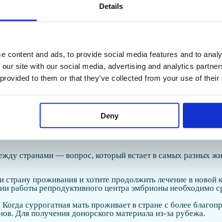
Только некоммерческое
$4 200
Details
Да (коммерческое)
Благод
$3 900
Да (коммерческое)
$4 000
Да (альтруистическое и коммерческое)
от €5 
Да (альтруистическое и коммерческое)
от €4 
Мы получили ваш
e content and ads, to provide social media features and to analy
Альтруистическое
По за
 our site with our social media, advertising and analytics partn
свяжемся с вами
 provided to them or that they’ve collected from your use of their
время
нное генетическое тестирование. Цены указаны ориентир
Deny
ть эмбрионы между странами
ежду странами — вопрос, который встает в самых разных ж
и страну проживания и хотите продолжить лечение в новой к
ии работы репродуктивного центра эмбрионы необходимо с
. Когда суррогатная мать проживает в стране с более благо
ов. Для получения донорского материала из-за рубежа.