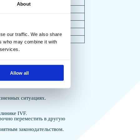
–6 800
About
арим!
–5 500
–8 000
500
000
 запрос и
se our traffic. We also share
просу
ers who may combine it with
 в ближайшее
 services.
овочные.
Allow all
изненных ситуациях.
линике IVF.
рочно переместить в другую
приятным законодательством.