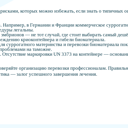
рисками, которых можно избежать, если знать о типичных о
а. Например, в Германии и Франции коммерческое суррогатн
едуры легальны.
а эмбрионов — не тот случай, где стоит выбирать самый де
реждению криоконтейнера и гибели биоматериала.
для суррогатного материнства и перевозки биоматериала пок
 проблемами на таможне.
 Отсутствие маркировки UN 3373 на контейнере — основани
оверяйте организацию перевозки профессионалам. Правильн
тика — залог успешного завершения лечения.