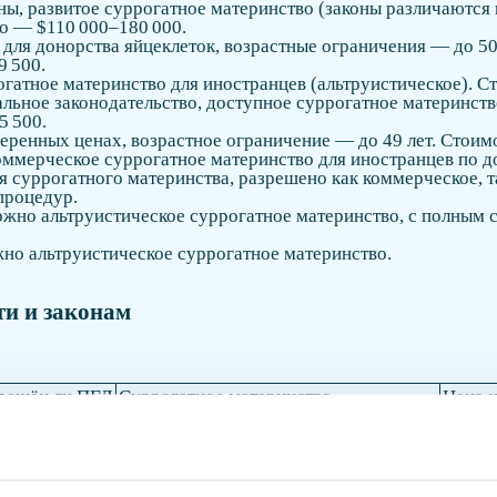
, развитое суррогатное материнство (законы различаются 
о — $110 000–180 000.
для донорства яйцеклеток, возрастные ограничения — до 50 
9 500.
атное материнство для иностранцев (альтруистическое). Ст
ьное законодательство, доступное суррогатное материнств
5 500.
ренных ценах, возрастное ограничение — до 49 лет. Стоимо
ммерческое суррогатное материнство для иностранцев по д
 суррогатного материнства, разрешено как коммерческое, та
процедур.
жно альтруистическое суррогатное материнство, с полным
о альтруистическое суррогатное материнство.
ти и законам
решён ли ПГД
Суррогатное материнство
Цена ц
Да (законы по штатам)
$12 0
Альтруистическое
€4 150
Альтруистическое (для иностранцев)
€5 000