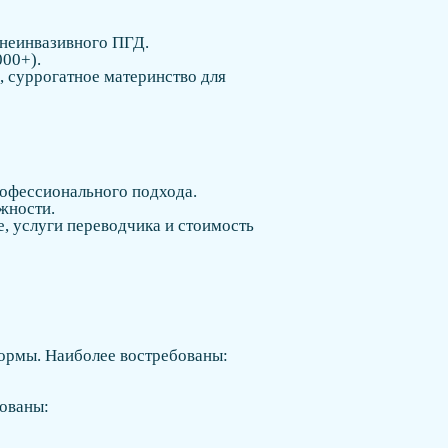
неинвазивного ПГД.
000+).
, суррогатное материнство для
рофессионального подхода.
жности.
, услуги переводчика и стоимость
нормы. Наиболее востребованы:
бованы: