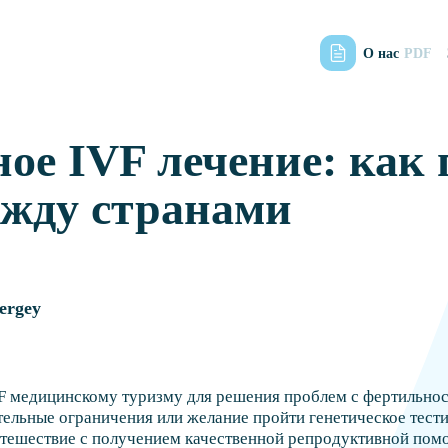
О нас
PDF
е IVF лечение: как 
жду странами
ergey
F медицинскому туризму для решения проблем с фертильно
ательные ограничения или желание пройти генетическое те
утешествие с получением качественной репродуктивной пом