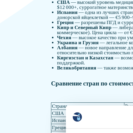
США
— высокий уровень медицины
$12 000+, суррогатное материнств
Испания
— одна из лучших стран 
донорской яйцеклеткой — €5 900–
Греция
— разрешены ПГД и суррог
Кипр и Северный Кипр
— либерал
коммерческое). Цена цикла — от €
Чехия
— высокое качество при уме
Украина и Грузия
— легальное ко
Албания
— новое направление для
относительно низкой стоимостью 
Киргизстан и Казахстан
— возмо
поддержкой.
Великобритания
— также возможн
Сравнение стран по стоимос
Страна
Раз
США
Да
Испания
Да
Греция
Да