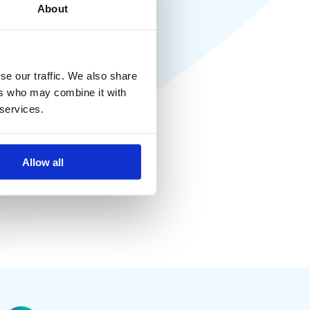
About
арим!
 запрос и
se our traffic. We also share
ers who may combine it with
 в ближайшее
 services.
Allow all