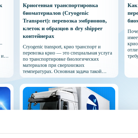
к
Криогенная транспортировка
Как
биоматериалов (Cryogenic
пер
Transport): перевозка эмбрионов,
био
клеток и образцов в dry shipper
Поче
контейнерах
имее
—
крио
Cryogenic transport, крио транспорт и
отли
перевозка крио — это специальная услуга
 или
треб
по транспортировке биологических
обор
материалов при сверхнизких
дное
согл
температурах. Основная задача такой
учре
перевозки заключается в сохранении
ной
треб
свойств образцов на протяжении всего
темп
пути без нарушения условий хранения.
ыми
пере
Для доставки используют жидкий азот
комп
либо специализированные контейнеры dry
меди
shipper, которые позволяют поддерживать
подх
температуру значительно ниже -150 °C.
марш
Такой температурный […]
межд
дост