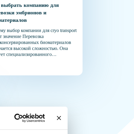
 выбрать компанию для
евозки эмбрионов и
материалов
му выбор компании для cryo transport
т значение Перевозка
консервированных биоматериалов
чается высокой сложностью. Она
ует специализированного
удования, предварительного
асования с медицинскими
ждениями, знания международных
ований и строгого соблюдения
ературного режима. Надёжный
возчик организует процесс
лексно: проверяет комплект
цинской документации; подбирает
одящий контейнер; согласовывает
рут; организует передачу материала
у клиниками; контролирует условия
авки до момента […]