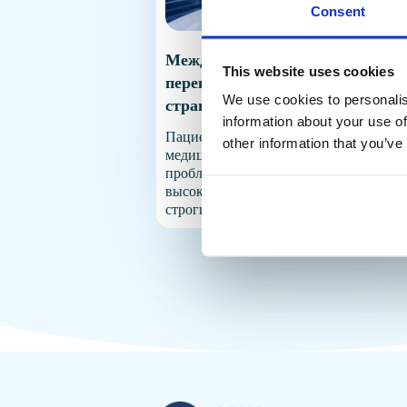
Consent
Международное IVF лечение: ка
This website uses cookies
перевозят эмбрионы между
We use cookies to personalis
странами
information about your use of
Пациенты всё чаще обращаются к IVF
other information that you’ve
медицинскому туризму для решения
проблем с фертильностью. Причины 
высокая стоимость лечения на родине,
строгие законодательные ограничения
желание пройти генетическое
тестирование эмбрионов. Междунаро
IVF лечение позволяет совместить
путешествие с получением качествен
репродуктивной помощи в странах с
передовыми технологиями и доступн
ценами. Почему пациенты перевозят
эмбрионы в другую страну […]