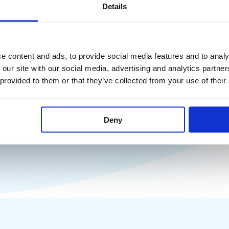
Details
Благод
к
Как перевозят эмбрионы:
безопасная транспортировка
Мы получили ваш
e content and ads, to provide social media features and to analy
замороженных эмбрионов
 our site with our social media, advertising and analytics partn
свяжемся с вами
Транспортировка замороженных
 provided to them or that they’ve collected from your use of their
эмбрионов требует медицинской точности:
—
строгого соблюдения криотемператур и
время
полной прослеживаемости. В статье
 или
расскажем, как перевозят эмбрионы между
Deny
клиниками и странами, какие технологии
дное
обеспечивают сохранность. Как перевозят
эмбрионы Процесс объединяет
ной
отправляющую клинику или криобанк,
профессионального перевозчика
ыми
(криотранспортную службу) и
принимающую клинику. Обычная
курьерская доставка неприменима —
биоматериал требует экстремально низких
температур и защиты от […]