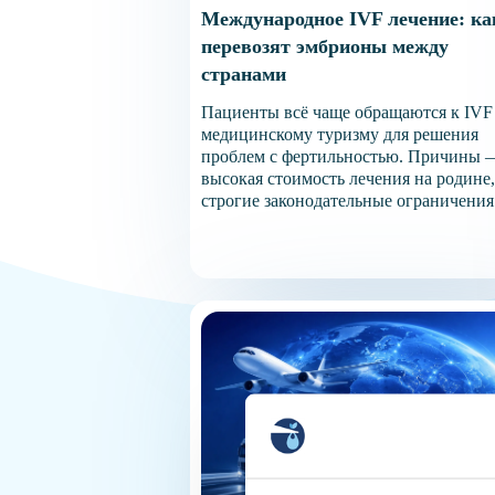
Международное IVF лечение: ка
перевозят эмбрионы между
странами
Пациенты всё чаще обращаются к IVF
медицинскому туризму для решения
проблем с фертильностью. Причины 
высокая стоимость лечения на родине,
строгие законодательные ограничения
желание пройти генетическое
тестирование эмбрионов. Междунаро
IVF лечение позволяет совместить
путешествие с получением качествен
репродуктивной помощи в странах с
передовыми технологиями и доступн
ценами. Почему пациенты перевозят
эмбрионы в другую страну […]