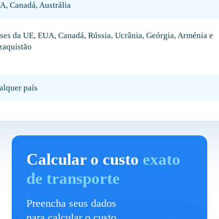
A, Canadá, Austrália
íses da UE, EUA, Canadá, Rússia, Ucrânia, Geórgia, Arménia e
zaquistão
alquer país
Calcular o custo
exato
de transporte
Preencha seus dados
para calcular o custo