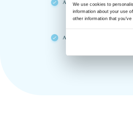
A entrega demora 24-48 horas
We use cookies to personalis
information about your use of
other information that you’ve
Apoio jurídico