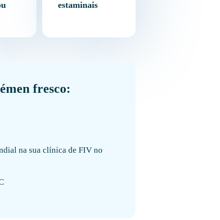
ou
estaminais
sémen fresco:
ndial na sua clínica de FIV no
°C