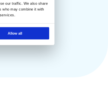
 запрос и
se our traffic. We also share
ers who may combine it with
 в ближайшее
 services.
Allow all