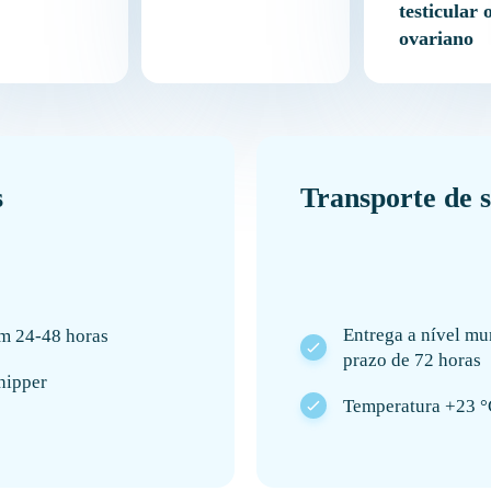
testicular 
ovariano
s
Transporte de 
Entrega a nível mu
m 24-48 horas
prazo de 72 horas
hipper
Temperatura +23 