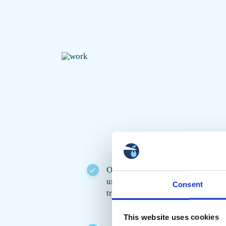
O contêiner é acompanhado por
um transportador especialmente
Consent
treinado
This website uses cookies