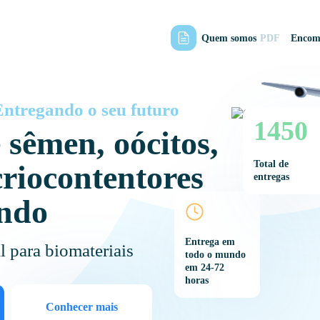
Quem somos
PDF
Encom
tregando o seu futuro
1450
 sêmen, oócitos,
Total de
riocontentores
entregas
ndo
Entrega em
l para biomateriais
todo o mundo
em 24-72
horas
Conhecer mais