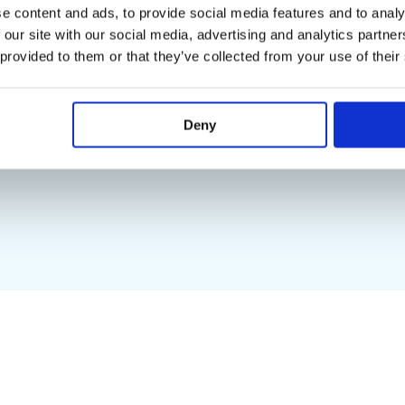
Espermatozóides frescos e células
Мы получили ваш
e content and ads, to provide social media features and to analy
estaminais são entregues em até
 our site with our social media, advertising and analytics partn
72 horas
свяжемся с вами
 provided to them or that they’ve collected from your use of their
время
Descontos para clínicas e
Deny
criobancos