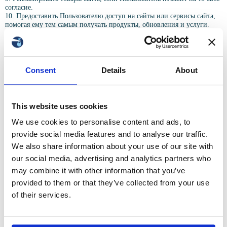
согласие.
10. Предоставить Пользователю доступ на сайты или сервисы сайта,
помогая ему тем самым получать продукты, обновления и услуги.
5. СПОСОБЫ И СРОКИ ОБРАБОТКИ ПЕРСОНАЛЬНОЙ
ИНФОРМАЦИИ
Срок обработки персональных данных Пользователя ничем не
Consent
Details
About
ограничен. Процедура обработки может проводиться любым
предусмотренным законодательством способом. В частности, с
помощью информационных систем персональных данных, которые
могут вестись автоматически либо без средств автоматизации.
This website uses cookies
I. Обработанные Администрацией сайта персональные данные
Пользователя могут передаваться третьим лицам, в число которых
We use cookies to personalise content and ads, to
входят курьерские службы, организации почтовой связи, операторы
provide social media features and to analyse our traffic.
электросвязи. Делается это для того, чтобы выполнить заказ
Благодарим!
Пользователя, оставленный им на сайте, и доставить товар по адресу.
We also share information about your use of our site with
Согласие Пользователя на подобную передачу предусмотрено
our social media, advertising and analytics partners who
Мы получили ваш запрос и
правилами политики сайта.
may combine it with other information that you’ve
II. Также обработанные Администрацией сайта персональные данные
свяжемся с вами в ближайшее
могут передаваться уполномоченным органов государственной власти
provided to them or that they’ve collected from your use
время
Российской Федерации, если это осуществляется на законных
of their services.
основаниях и в предусмотренном российским законодательством
порядке.
III. Если персональные данные будут утрачены или разглашены,
Пользователь уведомляется об этом Администрацией сайта.