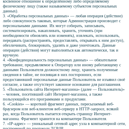
косвенное отношение к определённому либо определяемому
физическому лицу (также называемому субъектом персональных
данных).
3. «Обработка персональных данных» — любая операция (действие)
либо совокупность таковых, которые Администрация производит с
персональными данными. Их могут собирать, записывать,
систематизировать, накапливать, хранить, уточнять (при
необходимости обновлять или изменять), извлекать, использовать,
передавать (распространять, предоставлять, открывать к ним доступ),
обезличивать, блокировать, удалять и даже уничтожать. Данные
операции (действия) могут выполняться как автоматически, так и
вручную.
4. «Конфиденциальность персональных данных» — обязательное
требование, предъявляемое к Оператору или иному работающему с
данными Пользователя должностному лицу, хранить полученные
сведения в тайне, не посвящая в них посторонних, если
предоставивший персональные данные Пользователь не изъявил своё
согласие, а также отсутствует законное основание для разглашения.
5. «Пользователь сайта Интернет-магазина» (далее — Пользователь)»
– человек, посетивший сайт Интернет-магазина, а также
пользующийся его программами и продуктами.
6. «Cookies» — короткий фрагмент данных, пересылаемый веб-
браузером или веб-клиентом веб-серверу в HTTP-запросе, всякий
раз, когда Пользователь пытается открыть страницу Интернет-
магазина. Фрагмент хранится на компьютере Пользователя.
7. «IP-адрес» — уникальный сетевой адрес узла в компьютерной сети,
построенной по протоколу TCP/IP.