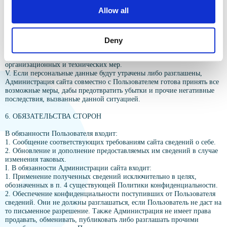
IV. Все действия Администрации сайта направлены на то, чтобы не
Allow all
допустить к персональным данным Пользователя третьих лиц (за
исключением п.п. 5.2, 5.3). Последним эта информация не должна
быть доступна даже случайно, дабы те не уничтожили её, не
изменили и не блокировали, не копировали и не распространяли, а
Deny
также не совершали прочие противозаконные действия. Для защиты
пользовательских данных Администрация располагает комплексом
организационных и технических мер.
V. Если персональные данные будут утрачены либо разглашены,
Администрация сайта совместно с Пользователем готова принять все
возможные меры, дабы предотвратить убытки и прочие негативные
последствия, вызванные данной ситуацией.
6. ОБЯЗАТЕЛЬСТВА СТОРОН
В обязанности Пользователя входит:
1. Сообщение соответствующих требованиям сайта сведений о себе.
2. Обновление и дополнение предоставляемых им сведений в случае
изменения таковых.
I. В обязанности Администрации сайта входит:
1. Применение полученных сведений исключительно в целях,
обозначенных в п. 4 существующей Политики конфиденциальности.
2. Обеспечение конфиденциальности поступивших от Пользователя
сведений. Они не должны разглашаться, если Пользователь не даст на
то письменное разрешение. Также Администрация не имеет права
продавать, обменивать, публиковать либо разглашать прочими