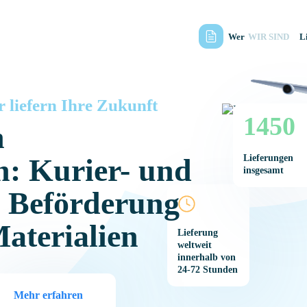
Wer
WIR SIND
L
 liefern Ihre Zukunft
1450
n
n: Kurier- und
Lieferungen
insgesamt
e Beförderung
Materialien
Lieferung
weltweit
innerhalb von
24-72 Stunden
Mehr erfahren