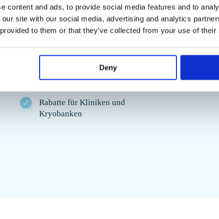
Wir haben Ihre Anf
e content and ads, to provide social media features and to analy
 our site with our social media, advertising and analytics partn
werden uns in Kür
 provided to them or that they’ve collected from your use of their
Frische Spermatozoiden und
melden
Stammzellen – nicht älter als 72
Stunden
Deny
Rabatte für Kliniken und
Kryobanken