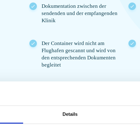
Dokumentation zwischen der
sendenden und der empfangenden
Klinik
Der Container wird nicht am
Flughafen gescannt und wird von
den entsprechenden Dokumenten
begleitet
Modelle der Kryo-Container:
MVE SC 2 / 1v, Cryo Diffusion BS
2002M mit Datenloggern
Details
Vielen 
2 Wochen für die Vorbereitung
des Transports