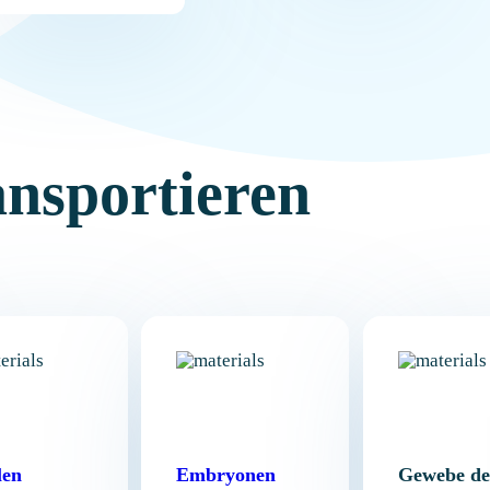
ansportieren
len
Embryonen
Gewebe de