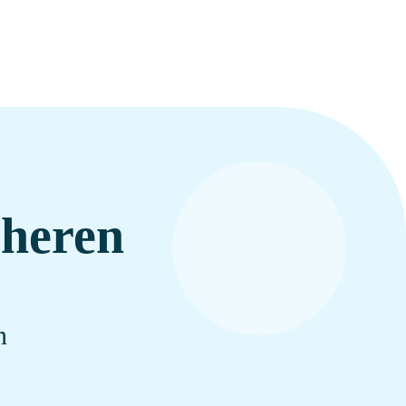
cheren
n