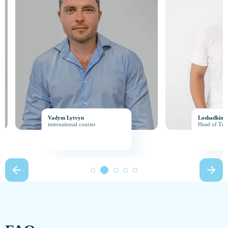
Vadym Lytvyn
Loshadkin Andr
international courier
Head of Transpo