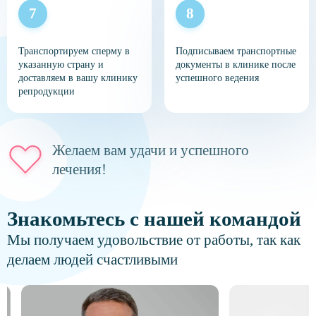
Доставка яйцеклеток для ЭКО
Доставка яйцеклеток для ЭКО — это финальный этап
Транспортируем сперму в
Подписываем транспортные
перед переносом. Подготовка начинается с проверки
указанную страну и
документы в клинике после
документов и идентификации образцов. Важно уточнить
доставляем в вашу клинику
успешного ведения
точную дату и время: если вы планируете доставку
репродукции
яйцеклеток для ЭКО, цикл женщины уже
синхронизирован, и задержки недопустимы. Как только
груз прибывает в лабораторию, эмбриолог немедленно
помещает ооциты на хранение или сразу приступает к их
разморозке для оплодотворения.
Желаем вам удачи и успешного
Правильная организация процесса — это гарантия того,
лечения!
что ваши репродуктивные планы будут реализованы. Мы
доставляем ваше будущее. Уточняйте детали и стоимость
заранее.
Знакомьтесь с нашей командой
Мы получаем удовольствие от работы, так как
делаем людей счастливыми