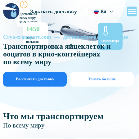
Заказать доставку
Ru
Доставка по
всему миру
за 24-72 часа
1450
Cryo-transport.com — доставляем ваше будущее
Всего
Температура
поставок
Транспортировка яйцеклеток и
-196 °C
ооцитов в крио-контейнерах
по всему миру
Рассчитать доставку
Узнать больше
Что мы транспортируем
По всему миру