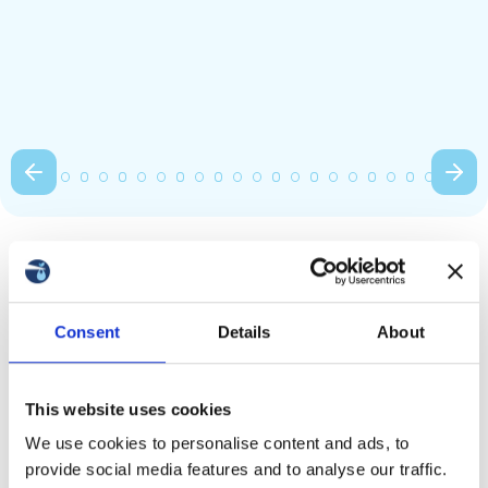
Consent
Details
About
Moderne Reproduktionstechnologien erfordern häufig den
Transport von biologischem Material zwischen Ländern.
Der Transport von Eizellen ist ein verantwortungsvoller
Prozess, von dem der Erfolg Ihrer Behandlung abhängt. Es
This website uses cookies
ist wichtig zu verstehen, wie der Transport von Oozyten und
die Lieferung zwischen Kliniken in verschiedenen Ländern
We use cookies to personalise content and ads, to
ablaufen, um deren Lebensfähigkeit zu erhalten.
provide social media features and to analyse our traffic.
Vielen Dank!