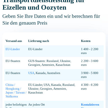
Eizellen und Oozyten
Geben Sie Ihre Daten ein und wir berechnen für
Sie den genauen Preis
Versand aus
Lieferung nach
Kosten
EU-Länder
EU-Länder
1 400 - 2 200
euro
EU-Staaten
GUS-Staaten: Russland, Ukraine,
2 200 - 3 600
Georgien, Armenien, Kasachstan
euro
EU-Staaten
USA
, Kanada, Australien
3 900 - 5 800
euro
China /
EU-Länder, USA, Kanada, Russland,
4 300 - 6 200
Hongkong /
Ukraine, Georgien, Armenien,
euro
Japan / Taiwan /
Kasachstan
Südkorea
jeder beliebigen
An jeden Ort
Kontaktieren