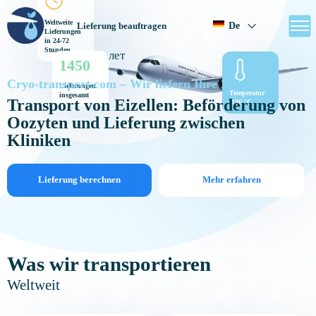
Weltweite
De
Lieferung beauftragen
Lieferungen
in 24-72
Stunden
1450
Cryo-transport.com – Wir liefern Ihre Zukunft
Lieferungen
Temperatur
insgesamt
Transport von Eizellen: Beförderung von
-196 °C
Oozyten und Lieferung zwischen
Kliniken
Lieferung berechnen
Mehr erfahren
Was wir transportieren
Weltweit