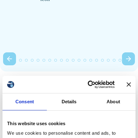
Consent
Details
About
Перевозка биоматериалов в США и по США:
особенности логистики
Перевозка биоматериалов в США подчиняется строгим
This website uses cookies
нормам TSA и FDA. Транспортировка по стране требует
соблюдения авиационных правил и непрерывного
We use cookies to personalise content and ads, to
температурного режима. Ключевые направления — Нью-