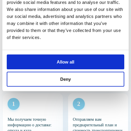
provide social media features and to analyse our traffic.
Благодарим!
Йорк, Калифорния, Флорида, Техас. Скорость доставки
We also share information about your use of our site with
критична: не более 24 часов, иначе образцы утрачивают
жизнеспособность. Мы гарантируем соблюдение всех
our social media, advertising and analytics partners who
Мы получили ваш запрос и
регуляций.
may combine it with other information that you’ve
свяжемся с вами в ближайшее
Перевозка биоматериалов в США и по США
provided to them or that they’ve collected from your use
время
of their services.
Мы осуществляем транспортировку спермы, яйцеклеток,
эмбрионов, тканей, стволовых клеток. Доставка
эмбрионов в США осуществляется только в
Как происходит
сертифицированных крио-контейнерах. Транспортировка
спермы требует полной маркировки и сопроводительных
Allow all
транспортировка
документов. Наиболее ответственный вид доставки —
перевозка яйцеклеток, из-за высокой чувствительности
биоматериалов в США
клеток к внешним воздействиям.
Deny
Чтобы вы знали, чего ожидать
Перевозка биоматериалов из США в другие страны
Перевозка биоматериалов начинается с оформления
экспортных разрешений. Клиника-отправитель
согласовывает требования страны-получателя. Доставка
биологических материалов из США выполняется только
при наличии полного пакета: результаты анализов,
согласие донора, медицинская справка. Прохождение
Мы получаем точную
Отправляем вам
таможни через FDA и CDC — обязательный этап, который
информацию о доставке:
предварительный план и
мы сопровождаем.
откуда и куда
стоимость транспортировки