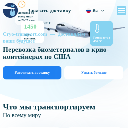
Заказать доставку
Ru
Доставка по
всему миру
за 24-72 часа
1450
Cryo-transport.com — доставляем
Всего
Температура
поставок
ваше будущее
-196 °C
Перевозка биометериалов в крио-
контейнерах по США
Рассчитать доставку
Узнать больше
Что мы транспортируем
По всему миру